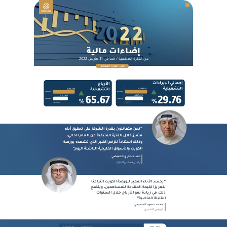
En
إضاءات مالية
عن الفترة المنتهية / كما في 31 مارس 2022
حمّل التقرير المفصّل
“نحن متفائلون بقدرة الشركة على تحقيق أداء
متميز خلال الفترة المتبقية من العام الحالي،
وذلك استناداً للزخم الكبير الذي تشهده بورصة
الكويت والأسواق الخليجية الناشئة اليوم”
حمد مشاري الحميضي
رئيس مجلس الإدارة
“يجسد الأداء المميز لبورصة الكويت التزامنا
بتعزيز القيمة المقدمة للمساهمين، ويتضح
ذلك في زيادة نمو الأرباح خلال السنوات
القليلة الماضية”
محمد سعود العصيمي
الرئيس التنفيذي