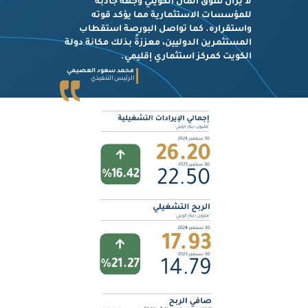
لا يزال سوق المال الكويتي وجهة جاذبة
للمؤسسات الاستثمارية مما يؤكد قوته
واستقراره. كما تواصل البورصة استقطاب
المستثمرين الدوليين، معززةً بذلك مكانة دولة
الكويت كمركز استثماري إقليمي.
محمد سعود العصيمي
الرئيس التنفيذي