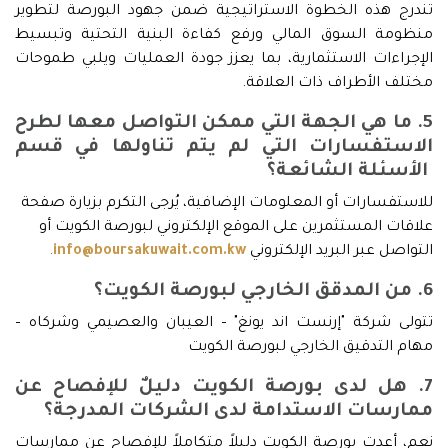
تندرج هذه الخطوة الاستراتيجية ضمن جهود البورصة لتطوير
منظومة السوق المالي ورفع كفاءة البنية التحتية وتبسيط
الإجراءات الاستثمارية، بما يعزز جودة العمليات ويلبي طموحات
مختلف الأطراف ذات العلاقة.
5. ما هي الجهة التي ممكن التواصل معها لطرح
الاستفسارات التي لم يتم تناولها في قسم
الأسئلة الشائعة؟
للاستفسارات أو المعلومات الإضافية، يُرجى التكرم بزيارة صفحة
علاقات المستثمرين على الموقع الإلكتروني لبورصة الكويت أو
التواصل عبر البريد الإلكتروني
info@boursakuwait.com.kw
.
6. من المدقق الخارجي لبورصة الكويت؟
تتولى شركة "إرنست اند يونغ" – العيبان والعصيمي وشركاه –
مهام التدقيق الخارجي لبورصة الكويت
7. هل لدى بورصة الكويت دليلٌ للإفصاح عن
ممارسات الاستدامة لدى الشركات المدرجة؟
نعم، أعدت بورصة الكويت دليلاً متكاملاً للإفصاح عن ممارسات