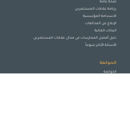
لمحة عامة
رزنامة علاقات المستثمرين
الاستدامة المؤسسية
الإبلاغ عن المخالفات
البيانات المالية
دليل أفضل الممارسات في مجال علاقات المستثمرين
الأسئلة الأكثر شيوعاً
الحوكمة
الحوكمة
مجلس الإدارة
لجان مجلس الإدارة
الإدارة التنفيذية
الافصاح والشفافية
حماية حقوق أصحاب المصالح
تعزيز وتحسين الأداء
المسؤولية الإجتماعية