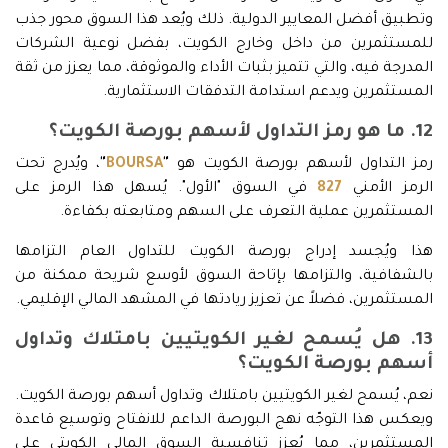
وتطبيق أفضل المعايير الدولية. ذلك ويُعد هذا السوق محور جذب
للمستثمرين من داخل وخارج الكويت، بفضل نوعية الشركات
المدرجة فيه، والتي تتميز بثبات الأداء والموثوقة، مما يعزز من ثقة
المستثمرين ويدعم استدامة التدفقات الاستثمارية.
12. ما هو رمز التداول لأسهم بورصة الكويت؟
رمز التداول لأسهم بورصة الكويت هو
"
BOURSA
"
، ويُدرج تحت
الرمز الأمني
827
في السوق "الأول". يُسهل هذا الرمز على
المستثمرين عملية التعرف على السهم ومتابعته بكفاءة.
هذا ويُجسد إدراج بورصة الكويت للتداول العام التزامها
بالشفافية، والتزامها بإتاحة السوق لأوسع شريحة ممكنة من
المستثمرين، فضلاً عن تعزيز ريادتها في المشهد المالي الإقليمي.
13. هل يُسمح لغير الكويتيين بامتلاك وتداول
أسهم بورصة الكويت؟
نعم، يُسمح لغير الكويتيين بامتلاك وتداول أسهم بورصة الكويت.
ويعكس هذا التوجّه نهج البورصة الداعم للانفتاح وتوسيع قاعدة
المستثمرين، مما يُعزز تنافسية السوق المالي الكويتي على