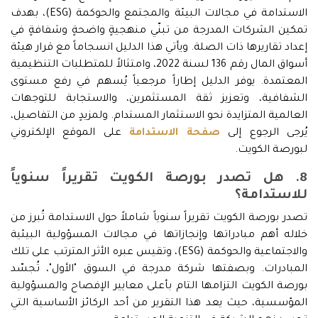
الاستدامة في مجالات البيئة والمجتمع والحوكمة (ESG)، بهدف
تمكين الشركات المدرجة من تبنّي منهجيةٍ واضحةٍ وشفافةٍ في
إعداد تقاريرها ذات الصلة. ويأتي هذا الدليل انسجاماً مع قرار هيئة
أسواق المال رقم 136 لسنة 2022، وامتثالاً للمتطلبات التنظيمية
المعتمدة. يوفر الدليل إطاراً مرجعياً يُسهم في رفع مستوى
الشفافية، وتعزيز ثقة المستثمرين، والاستجابة للتوجهات
العالمية المتزايدة نحو الاستثمار المستدام. ولمزيدٍ من التفاصيل،
يُرجى الرجوع إلى
صفحة الاستدامة
على الموقع الإلكتروني
لبورصة الكويت.
8. هل تصدر بورصة الكويت تقريراً سنوياً
للاستدامة؟
تصدر بورصة الكويت تقريراً سنوياً شاملاً حول الاستدامة تُبرز من
خلاله أهم مبادراتها وإنجازاتها في مجالات المسؤولية البيئية
والاجتماعية والحوكمة (ESG)، وتقيس عبره الأثر المترتب على تلك
المبادرات. وبصفتها شركة مدرجة في السوق "الأول"، تُجسّد
بورصة الكويت التزامها التام بأعلى معايير الإفصاح والمسؤولية
المؤسسية، حيث يعد هذا التقرير من أحد الركائز الأساسية التي