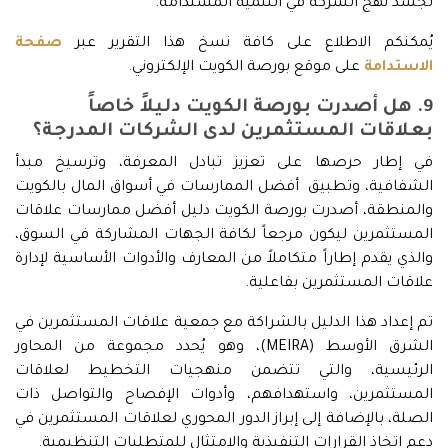
تجسد نهج الشركة في التنمية المستدامة.
يُمكنكم الاطلاع على كافة نسخ هذا التقرير عبر
صفحة
الاستدامة
على موقع بورصة الكويت الإلكتروني.
9. هل أصدرت بورصة الكويت دليلاً خاصاً
بعلاقات المستثمرين لدى الشركات المدرجة؟
في إطار حرصها على تعزيز تبادل المعرفة، وترسيخ مبدأ
الشفافية، وتطبيق أفضل الممارسات في أسواق المال بالكويت
والمنطقة، أصدرت بورصة الكويت دليل أفضل ممارسات علاقات
المستثمرين ليكون مرجعاً لكافة الجهات المشاركة في السوق،
والذي يقدم إطاراً متكاملاً من المعارف والأدوات الأساسية لإدارة
علاقات المستثمرين بفاعلية.
تم إعداد هذا الدليل بالشراكة مع جمعية علاقات المستثمرين في
الشرق الأوسط (MEIRA)، وهو يُحدد مجموعة من المحاور
الرئيسية، والتي تتضمن منهجيات التخطيط لعلاقات
المستثمرين، واستهدافهم، وأدوات الإفصاح والتواصل ذات
الصلة، بالإضافة إلى إبراز الدور المحوري لعلاقات المستثمرين في
دعم اتخاذ القرارات التنفيذية والامتثال للمتطلبات التنظيمية.