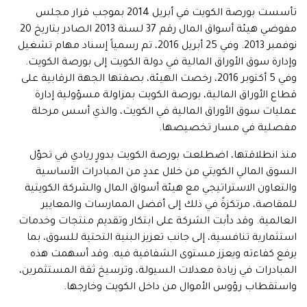
تأسست بورصة الكويت في أبريل 2014 بموجب قرار مجلس
مفوضي هيئة أسواق المال رقم 37 لسنة 2013 الصادر بتاريخ 20
نوفمبر 2013. وفي 25 أبريل 2016، تم رسمياً إسناد مهام تشغيل
وإدارة سوق الأوراق المالية في دولة الكويت إلى بورصة الكويت.
وفي 5 أكتوبر 2016، رخصت الهيئة، بصفتها الجهة الرقابية على
قطاع الأوراق المالية، بورصة الكويت بمزاولة مسؤولية إدارة
عمليات سوق الأوراق المالية في الكويت، والذي أسس مرحلة
مفصلية في مسار تخصيصها.
منذ انطلاقتها، اضطلعت بورصة الكويت بدورٍ ريادي في تحوّل
السوق المالي الكويتي من خلال عددٍ من المبادرات الأساسية
والتعاون الاستراتيجي مع هيئة أسواق المال والشركة الكويتية
للمقاصة، مرتكزةً في ذلك إلى أفضل الممارسات والمعايير
العالمية. وقد دأبت الشركة على ابتكار وتقديم منتجات وخدمات
استثمارية تنافسية، إلى جانب تعزيز البنية التحتية للسوق، بما
يرفع كفاءته ويعزز مستوى الشفافية فيه. وقد أسهمت هذه
المبادرات في زيادة معدلات السيولة، وترسيخ ثقة المستثمرين،
واستقطاب رؤوس الأموال من داخل الكويت وخارجها.