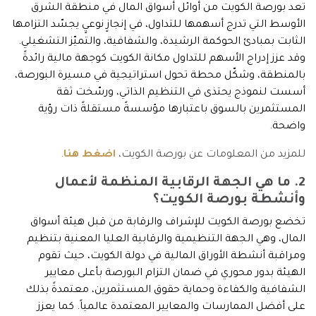
تعد بورصة الكويت من أوائل أسواق المال في منطقة الشرق
الأوسط التي تدرج أسهمها للتداول، في إنجازٍ نوعيٍ يجسّد التزامها
الثابت بمبادئ الحوكمة الرشيدة، والشفافية، والتميّز التشغيلي.
وقد عزز إدراج الأسهم للتداول مكانة الكويت كوجهة مالية رائدةً
بالمنطقة، وشكّل محطة تحول استراتيجية في مسيرة البورصة،
أسست لنموذج يحتذى في التنظيم الذاتي، ورسّخت ثقة
المستثمرين بالسوق باعتبارها مؤسسةً مستقلةً ذات رؤية
واضحة.
للمزيد من المعلومات عن بورصة الكويت،
اضغط هنا
.
2. ما هي الجهة الرقابية المنظمة لأعمال
وأنشطة بورصة الكويت؟
تخضع بورصة الكويت للإشراف والرقابة من قبل هيئة أسواق
المال، وهي الجهة التنظيمية والرقابية العليا المعنية بتنظيم
ومراقبة أنشطة الأوراق المالية في دولة الكويت، حيث تقوم
الهيئة بدور محوري في ضمان التزام البورصة بأعلى معايير
الشفافية والكفاءة وحماية حقوق المستثمرين، معتمدةً بذلك
على أفضل الممارسات والمعايير المعتمدة عالمياً. كما يعزز