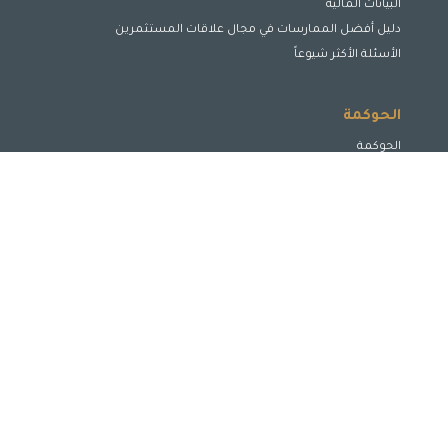
البيانات المالية
دليل أفضل الممارسات في مجال علاقات المستثمرين
الأسئلة الأكثر شيوعاً
الحوكمة
الحوكمة
مجلس الإدارة
لجان مجلس الإدارة
الإدارة التنفيذية
الافصاح والشفافية
حماية حقوق أصحاب المصالح
تعزيز وتحسين الأداء
المسؤولية الإجتماعية
حماية حقوق المساهمين
ميثاق السلوك المهني وأخلاقيات العمل
سياسة تعارض المصالح